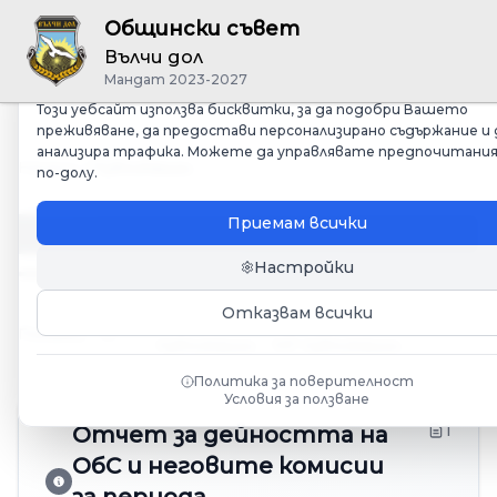
Общински съвет
Управление на бисквитките
Вълчи дол
Ние зачитаме Вашата поверителност
Мандат 2023-2027
Този уебсайт използва бисквитки, за да подобри Вашето
преживяване, да предостави персонализирано съдържание и 
анализира трафика. Можете да управлявате предпочитани
Начало
/
Публикации
по-долу.
Всички публикации
Приемам всички
Настройки
Отказвам всички
от
147
Показване на
51
-
60
от
Покажи
10
публикации
147
публикации
Политика за поверителност
Условия за ползване
1
Отчет за дейността на
ОбС и неговите комисии