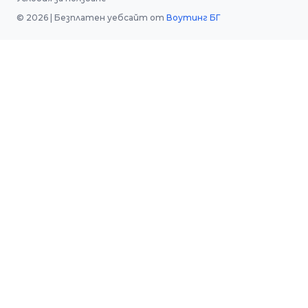
©
2026
| Безплатен уебсайт от
Воутинг БГ