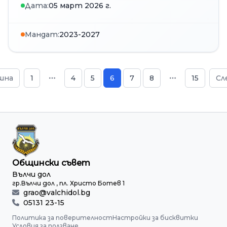
Дата:
05 март 2026 г.
Мандат:
2023-2027
шна
1
4
5
6
7
8
15
Сл
Общински съвет
Вълчи дол
гр.Вълчи дол , пл. Христо Ботев 1
grao@valchidol.bg
05131 23-15
Политика за поверителност
Настройки за бисквитки
Условия за ползване