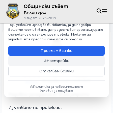
Общински съвет
Управление на бисквитките
Вълчи дол
Ние зачитаме Вашата поверителност
Мандат 2023-2027
Този уебсайт използва бисквитки, за да подобри
Вашето преживяване, да предостави персонализирано
съдържание и да анализира трафика. Можете да
управлявате предпочитанията си по-долу.
Приемам всички
Настройки
Редовно заседание № 31 приключи
Отказвам всички
КАТЕГОРИЯ
ДАТА
МАНДАТ
26 ноември 2025 г.
2023-2027
Новини
Политика за поверителност
Условия за ползване
Редовно заседание № 31 бе закрито
Излъчването приключи.