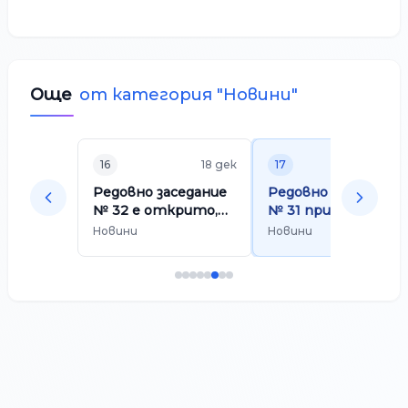
Още
от категория "
Новини
"
16
18 дек
17
26 но
Редовно заседание
Редовно заседание
№ 32 е открито,
№ 31 приключи
можете да го
Новини
Новини
проследите на
адрес ...