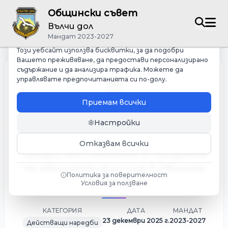
Общински съвет
Управление на бисквитките
Вълчи дол
Ние зачитаме Вашата поверителност
Мандат 2023-2027
Този уебсайт използва бисквитки, за да подобри
Вашето преживяване, да предостави персонализирано
съдържание и да анализира трафика. Можете да
управлявате предпочитанията си по-долу.
Приемам всички
Настройки
Наредба за условията и реда за
установяване на жилищни
Отказвам всички
нужди, настаняване и продажба
на общински жилища в Община
Политика за поверителност
Вълчи дол
Условия за ползване
КАТЕГОРИЯ
ДАТА
МАНДАТ
23 декември 2025 г.
2023-2027
Действащи наредби