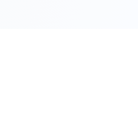
Общински съвет
Вълчи дол
гр.Вълчи дол , пл. Христо Ботев 1
grao@valchidol.bg
05131 23-15
Политика за поверителност
Настройки за бисквитки
Условия за ползване
©
2026
| Безплатен уебсайт от
Воутинг БГ